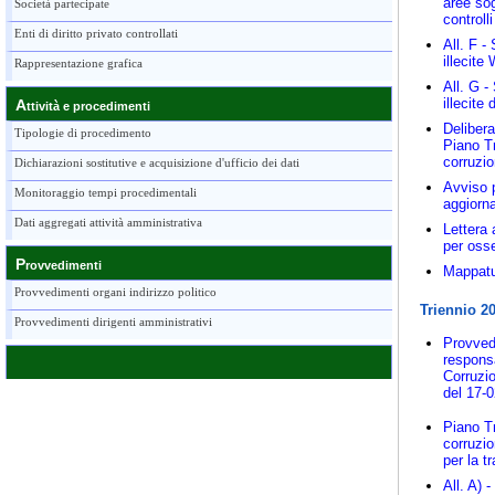
aree sog
Società partecipate
controll
Enti di diritto privato controllati
All. F -
illecite
Rappresentazione grafica
All. G -
illecite
A
ttività e procedimenti
Deliber
Tipologie di procedimento
Piano Tr
corruzi
Dichiarazioni sostitutive e acquisizione d'ufficio dei dati
Avviso 
Monitoraggio tempi procedimentali
aggiorn
Dati aggregati attività amministrativa
Lettera 
per oss
P
rovvedimenti
Mappatu
Provvedimenti organi indirizzo politico
Triennio 2
Provvedimenti dirigenti amministrativi
Provved
responsa
Corruzio
del 17-
Piano Tr
corruzi
per la t
All. A) 