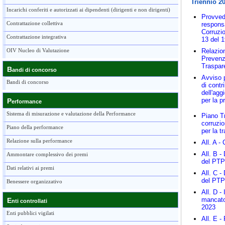
Triennio 2
Incarichi conferiti e autorizzati ai dipendenti (dirigenti e non dirigenti)
Provved
Contrattazione collettiva
responsa
Corruzi
Contrattazione integrativa
13 del 
OIV Nucleo di Valutazione
Relazio
Prevenzi
Traspar
B
andi di concorso
Avviso 
Bandi di concorso
di contr
dell'agg
per la p
P
erformance
Sistema di misurazione e valutazione della Performance
Piano Tr
corruzi
Piano della performance
per la t
Relazione sulla performance
All. A -
All. B -
Ammontare complessivo dei premi
del PT
Dati relativi ai premi
All. C -
del PT
Benessere organizzativo
All. D -
mancato
E
nti controllati
2023
Enti pubblici vigilati
All. E 