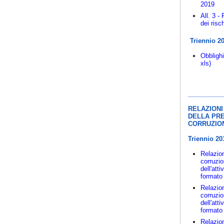
2019
All. 3 -
dei risch
Triennio 2
Obblighi
xls)
__________
RELAZIONI
DELLA PR
CORRUZIO
Triennio 20
Relazion
corruzio
dell'att
formato 
Relazion
corruzio
dell'att
formato 
Relazion