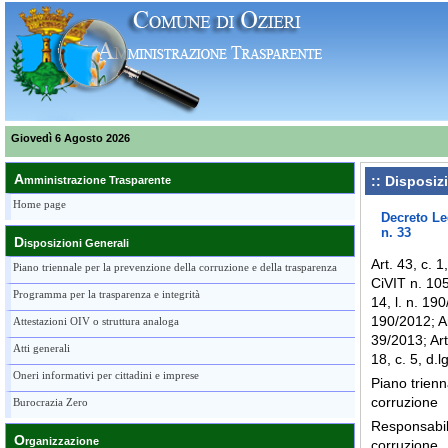
Giovedì 6 Agosto 2026
A
:: Disposiz
mministrazione Trasparente
Home page
Decreto Le
n. 33
D
isposizioni Generali
Art. 43, c. 1
Piano triennale per la prevenzione della corruzione e della trasparenza
CiVIT n. 105
Programma per la trasparenza e integrità
14, l. n. 190/
190/2012; Art
Attestazioni OIV o struttura analoga
39/2013; Art.
Atti generali
18, c. 5, d.
Oneri informativi per cittadini e imprese
Piano trienn
corruzione
Burocrazia Zero
Responsabil
O
rganizzazione
corruzione