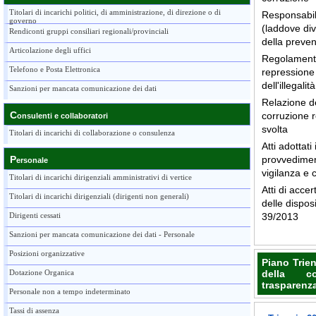
Titolari di incarichi politici, di amministrazione, di direzione o di
Responsabil
governo
(laddove di
Rendiconti gruppi consiliari regionali/provinciali
della preven
Articolazione degli uffici
Regolamenti
Telefono e Posta Elettronica
repressione 
dell'illegali
Sanzioni per mancata comunicazione dei dati
Relazione de
C
corruzione re
onsulenti e collaboratori
svolta
Titolari di incarichi di collaborazione o consulenza
Atti adottat
P
provvediment
ersonale
vigilanza e 
Titolari di incarichi dirigenziali amministrativi di vertice
Atti di acce
Titolari di incarichi dirigenziali (dirigenti non generali)
delle disposi
Dirigenti cessati
39/2013
Sanzioni per mancata comunicazione dei dati - Personale
Posizioni organizzative
Piano Trien
Dotazione Organica
della c
trasparenz
Personale non a tempo indeterminato
Tassi di assenza