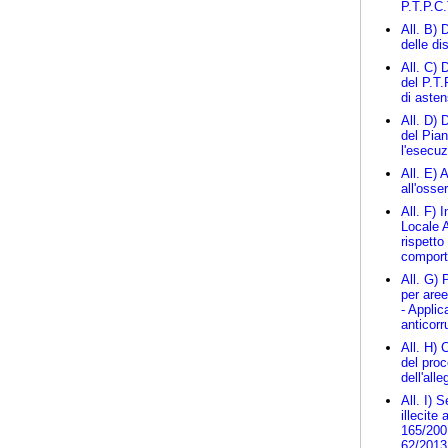
P.T.P.C
All. B) 
delle di
All. C)
del P.T.
di asten
All. D) 
del Pian
l'esecuz
All. E) 
all'osse
All. F) 
Locale 
rispetto
comport
All. G)
per aree
- Applic
anticorr
All. H) 
del proc
dell'all
All. I) 
illecite 
165/2001
62/2013