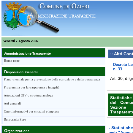
Venerdì 7 Agosto 2026
A
:: Altri Con
mministrazione Trasparente
Home page
Decreto Le
n. 33
D
isposizioni Generali
Art. 30, d.l
Piano triennale per la prevenzione della corruzione e della trasparenza
Programma per la trasparenza e integrità
Attestazioni OIV o struttura analoga
Statistiche
del Comun
Atti generali
Sezione
Oneri informativi per cittadini e imprese
Trasparent
Burocrazia Zero
- Statistich
O
rganizzazione
web "Ammini