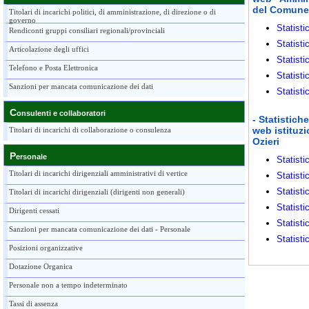
del Comune 
Titolari di incarichi politici, di amministrazione, di direzione o di
governo
Statist
Rendiconti gruppi consiliari regionali/provinciali
Statist
Articolazione degli uffici
Statist
Telefono e Posta Elettronica
Statist
Sanzioni per mancata comunicazione dei dati
Statist
C
onsulenti e collaboratori
- Statistich
web istituz
Titolari di incarichi di collaborazione o consulenza
Ozieri
P
ersonale
Statist
Titolari di incarichi dirigenziali amministrativi di vertice
Statist
Statist
Titolari di incarichi dirigenziali (dirigenti non generali)
Statist
Dirigenti cessati
Statist
Sanzioni per mancata comunicazione dei dati - Personale
Statist
Posizioni organizzative
Dotazione Organica
Personale non a tempo indeterminato
Tassi di assenza